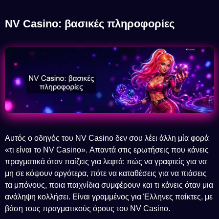
NV Casino: βασικές πληροφορίες
Αυτός ο οδηγός του NV Casino δεν σου λέει άλλη μία φορά
«τι είναι το NV Casino». Απαντά στις ερωτήσεις που κάνεις
πραγματικά όταν παίζεις για λεφτά: πώς να γραφτείς για να
μη σε κόψουν αργότερα, πότε να καταθέσεις για να πιάσεις
τα μπόνους, ποια παιχνίδια συμφέρουν και τι κάνεις όταν μια
ανάληψη κολλήσει. Είναι γραμμένος για Έλληνες παίκτες, με
βάση τους πραγματικούς όρους του NV Casino.