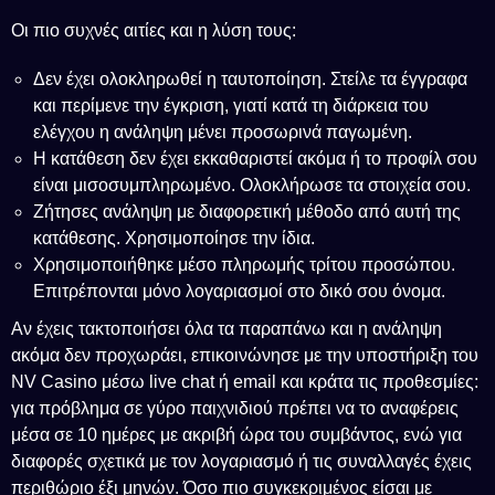
Οι πιο συχνές αιτίες και η λύση τους:
Δεν έχει ολοκληρωθεί η ταυτοποίηση. Στείλε τα έγγραφα
και περίμενε την έγκριση, γιατί κατά τη διάρκεια του
ελέγχου η ανάληψη μένει προσωρινά παγωμένη.
Η κατάθεση δεν έχει εκκαθαριστεί ακόμα ή το προφίλ σου
είναι μισοσυμπληρωμένο. Ολοκλήρωσε τα στοιχεία σου.
Ζήτησες ανάληψη με διαφορετική μέθοδο από αυτή της
κατάθεσης. Χρησιμοποίησε την ίδια.
Χρησιμοποιήθηκε μέσο πληρωμής τρίτου προσώπου.
Επιτρέπονται μόνο λογαριασμοί στο δικό σου όνομα.
Αν έχεις τακτοποιήσει όλα τα παραπάνω και η ανάληψη
ακόμα δεν προχωράει, επικοινώνησε με την υποστήριξη του
NV Casino μέσω live chat ή email και κράτα τις προθεσμίες:
για πρόβλημα σε γύρο παιχνιδιού πρέπει να το αναφέρεις
μέσα σε 10 ημέρες με ακριβή ώρα του συμβάντος, ενώ για
διαφορές σχετικά με τον λογαριασμό ή τις συναλλαγές έχεις
περιθώριο έξι μηνών. Όσο πιο συγκεκριμένος είσαι με