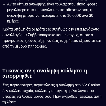
Αν το αίτημα ανάληψης είναι τουλάχιστον είκοσι φορές
μεγαλύτερο από το σύνολο των καταθέσεών σου, η
ανάληψη μπορεί να περιοριστεί στα 10.000€ ανά 30
ημέρες.
Κράτα υπόψη ότι οι τράπεζες συνήθως δεν επεξεργάζονται
συναλλαγές τα Σαββατοκύριακα και τις αργίες, οπότε ο
πραγματικός χρόνος μέχρι να δεις τα χρήματα εξαρτάται και
από τη μέθοδο πληρωμής.
Τι κάνεις αν η ανάληψη κολλήσει ή
απορριφθεί;
Στις περισσότερες περιπτώσεις η ανάληψη στο NV Casino
δεν κολλάει τυχαία, κολλάει για συγκεκριμένο λόγο που
μπορείς να λύσεις μόνος σου. Πριν αγχωθείς, τσέκαρε αυτή
τη λίστα.