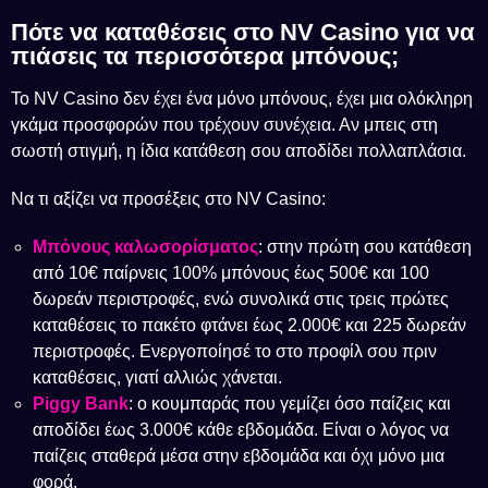
Πότε να καταθέσεις στο NV Casino για να
πιάσεις τα περισσότερα μπόνους;
Το NV Casino δεν έχει ένα μόνο μπόνους, έχει μια ολόκληρη
γκάμα προσφορών που τρέχουν συνέχεια. Αν μπεις στη
σωστή στιγμή, η ίδια κατάθεση σου αποδίδει πολλαπλάσια.
Να τι αξίζει να προσέξεις στο NV Casino:
Μπόνους καλωσορίσματος
: στην πρώτη σου κατάθεση
από 10€ παίρνεις 100% μπόνους έως 500€ και 100
δωρεάν περιστροφές, ενώ συνολικά στις τρεις πρώτες
καταθέσεις το πακέτο φτάνει έως 2.000€ και 225 δωρεάν
περιστροφές. Ενεργοποίησέ το στο προφίλ σου πριν
καταθέσεις, γιατί αλλιώς χάνεται.
Piggy Bank
: ο κουμπαράς που γεμίζει όσο παίζεις και
αποδίδει έως 3.000€ κάθε εβδομάδα. Είναι ο λόγος να
παίζεις σταθερά μέσα στην εβδομάδα και όχι μόνο μια
φορά.