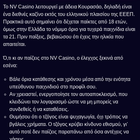
Το NV Casino λειτουργεί με άδεια Κουρασάο, δηλαδή είναι
ένα διεθνές καζίνο εκτός του ελληνικού πλαισίου της ΕΕΕΠ.
Πρακτικά αυτό σημαίνει ότι δέχεται παίκτες από 18 ετών,
όμως στην Ελλάδα το νόμιμο όριο για τυχερά παιχνίδια είναι
τα 21. Πριν παίξεις, βεβαιώσου ότι έχεις την ηλικία που
απαιτείται.
Ό,τι κι αν παίζεις στο NV Casino, ο έλεγχος ξεκινά από
εσένα:
Βάλε όρια κατάθεσης και χρόνου μέσα από την ενότητα
υπεύθυνου παιχνιδιού στο προφίλ σου.
Αν χρειαστεί, ενεργοποίησε τον αυτοαποκλεισμό, που
κλειδώνει τον λογαριασμό ώστε να μη μπορείς να
συνδεθείς ή να καταθέσεις.
Θυμήσου ότι ο τζόγος είναι ψυχαγωγία, όχι τρόπος να
βγάλεις χρήματα. Ο τζόγος κρύβει κίνδυνο εθισμού, γι'
αυτό ποτέ δεν παίζεις παραπάνω από όσα αντέχεις να
χάσεις.