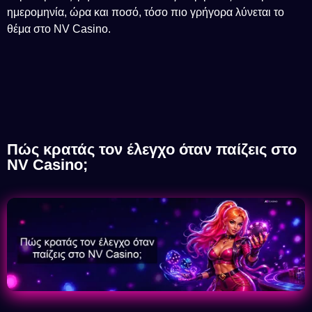
ημερομηνία, ώρα και ποσό, τόσο πιο γρήγορα λύνεται το
θέμα στο NV Casino.
Πώς κρατάς τον έλεγχο όταν παίζεις στο
NV Casino;