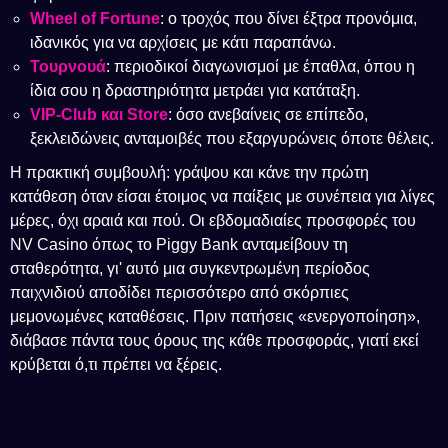
Wheel of Fortune
: ο τροχός που δίνει έξτρα προνόμια,
ιδανικός για να αρχίσεις με κάτι παραπάνω.
Τουρνουά
: περιοδικοί διαγωνισμοί με έπαθλα, όπου η
ίδια σου η δραστηριότητα μετράει για κατάταξη.
VIP-Club και Store
: όσο ανεβαίνεις σε επίπεδο,
ξεκλειδώνεις ανταμοιβές που εξαργυρώνεις όποτε θέλεις.
Η πρακτική συμβουλή: γράψου και κάνε την πρώτη
κατάθεση όταν είσαι έτοιμος να παίξεις με συνέπεια για λίγες
μέρες, όχι αραιά και πού. Οι εβδομαδιαίες προσφορές του
NV Casino όπως το Piggy Bank ανταμείβουν τη
σταθερότητα, γι' αυτό μια συγκεντρωμένη περίοδος
παιχνιδιού αποδίδει περισσότερο από σκόρπιες
μεμονωμένες καταθέσεις. Πριν πατήσεις «ενεργοποίηση»,
διάβασε πάντα τους όρους της κάθε προσφοράς, γιατί εκεί
κρύβεται ό,τι πρέπει να ξέρεις.