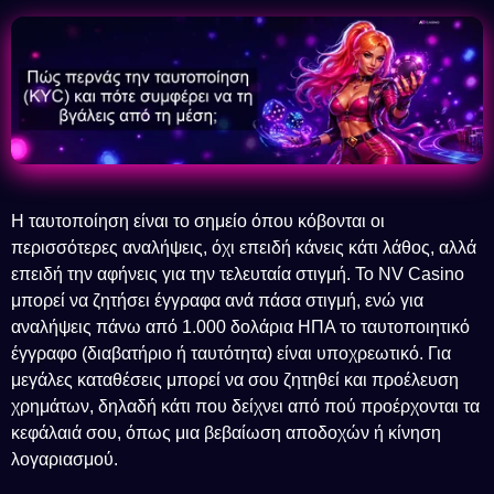
Η ταυτοποίηση είναι το σημείο όπου κόβονται οι
περισσότερες αναλήψεις, όχι επειδή κάνεις κάτι λάθος, αλλά
επειδή την αφήνεις για την τελευταία στιγμή. Το NV Casino
μπορεί να ζητήσει έγγραφα ανά πάσα στιγμή, ενώ για
αναλήψεις πάνω από 1.000 δολάρια ΗΠΑ το ταυτοποιητικό
έγγραφο (διαβατήριο ή ταυτότητα) είναι υποχρεωτικό. Για
μεγάλες καταθέσεις μπορεί να σου ζητηθεί και προέλευση
χρημάτων, δηλαδή κάτι που δείχνει από πού προέρχονται τα
κεφάλαιά σου, όπως μια βεβαίωση αποδοχών ή κίνηση
λογαριασμού.