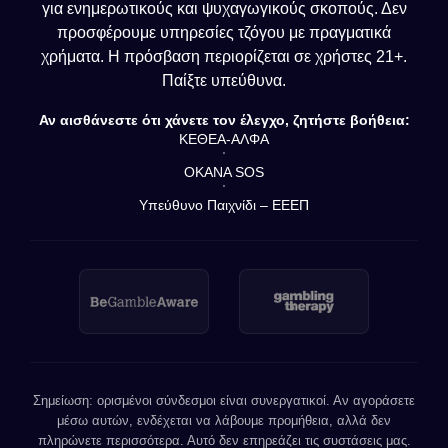
για ενημερωτικούς και ψυχαγωγικούς σκοπούς. Δεν
προσφέρουμε υπηρεσίες τζόγου με πραγματικά
χρήματα. Η πρόσβαση περιορίζεται σε χρήστες 21+.
Παίξτε υπεύθυνα.
Αν αισθάνεστε ότι χάνετε τον έλεγχο, ζητήστε βοήθεια:
ΚΕΘΕΑ-ΑΛΦΑ
·
ΟΚΑΝΑ SOS
·
Υπεύθυνο Παιχνίδι – ΕΕΕΠ
Σημείωση: ορισμένοι σύνδεσμοι είναι συνεργατικοί. Αν αγοράσετε
μέσω αυτών, ενδέχεται να λάβουμε προμήθεια, αλλά δεν
πληρώνετε περισσότερα. Αυτό δεν επηρεάζει τις συστάσεις μας.