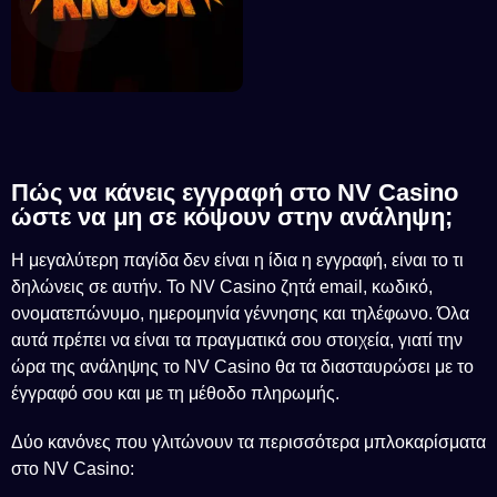
Πώς να κάνεις εγγραφή στο NV Casino
ώστε να μη σε κόψουν στην ανάληψη;
Η μεγαλύτερη παγίδα δεν είναι η ίδια η εγγραφή, είναι το τι
δηλώνεις σε αυτήν. Το NV Casino ζητά email, κωδικό,
ονοματεπώνυμο, ημερομηνία γέννησης και τηλέφωνο. Όλα
αυτά πρέπει να είναι τα πραγματικά σου στοιχεία, γιατί την
ώρα της ανάληψης το NV Casino θα τα διασταυρώσει με το
έγγραφό σου και με τη μέθοδο πληρωμής.
Δύο κανόνες που γλιτώνουν τα περισσότερα μπλοκαρίσματα
στο NV Casino: