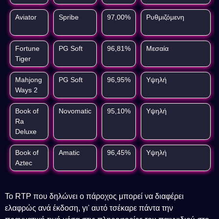
Aviator
Spribe
97,00%
Ρυθμιζόμενη
Fortune
PG Soft
96,81%
Μεσαία
Tiger
Mahjong
PG Soft
96,95%
Υψηλή
Ways 2
Book of
Novomatic
95,10%
Υψηλή
Ra
Deluxe
Book of
Amatic
96,45%
Υψηλή
Aztec
Το RTP που δηλώνει ο πάροχος μπορεί να διαφέρει
ελαφρώς ανά έκδοση, γι' αυτό τσέκαρε πάντα την