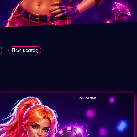
Πώς κρατάς