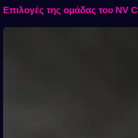
Επιλογές της ομάδας του NV C