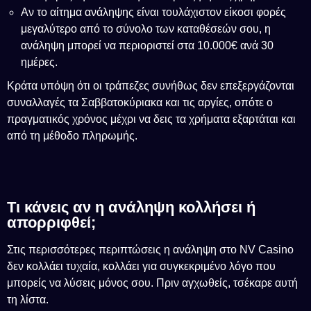
Αν το αίτημα ανάληψης είναι τουλάχιστον είκοσι φορές
μεγαλύτερο από το σύνολο των καταθέσεών σου, η
ανάληψη μπορεί να περιοριστεί στα 10.000€ ανά 30
ημέρες.
Κράτα υπόψη ότι οι τράπεζες συνήθως δεν επεξεργάζονται
συναλλαγές τα Σαββατοκύριακα και τις αργίες, οπότε ο
πραγματικός χρόνος μέχρι να δεις τα χρήματα εξαρτάται και
από τη μέθοδο πληρωμής.
Τι κάνεις αν η ανάληψη κολλήσει ή
απορριφθεί;
Στις περισσότερες περιπτώσεις η ανάληψη στο NV Casino
δεν κολλάει τυχαία, κολλάει για συγκεκριμένο λόγο που
μπορείς να λύσεις μόνος σου. Πριν αγχωθείς, τσέκαρε αυτή
τη λίστα.