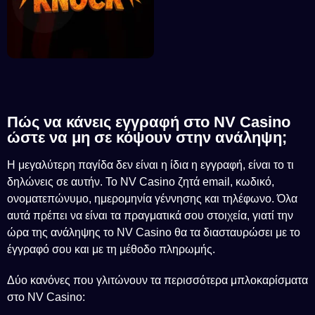
Πώς να κάνεις εγγραφή στο NV Casino
ώστε να μη σε κόψουν στην ανάληψη;
Η μεγαλύτερη παγίδα δεν είναι η ίδια η εγγραφή, είναι το τι
δηλώνεις σε αυτήν. Το NV Casino ζητά email, κωδικό,
ονοματεπώνυμο, ημερομηνία γέννησης και τηλέφωνο. Όλα
αυτά πρέπει να είναι τα πραγματικά σου στοιχεία, γιατί την
ώρα της ανάληψης το NV Casino θα τα διασταυρώσει με το
έγγραφό σου και με τη μέθοδο πληρωμής.
Δύο κανόνες που γλιτώνουν τα περισσότερα μπλοκαρίσματα
στο NV Casino: