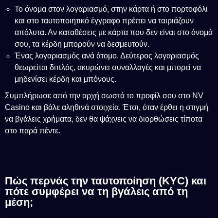
Το όνομα στον λογαριασμό, στην κάρτα ή στο πορτοφόλι
και στο ταυτοποιητικό έγγραφο πρέπει να ταιριάζουν
απόλυτα. Αν καταθέσεις με κάρτα που δεν είναι στο όνομά
σου, τα κέρδη μπορούν να δεσμευτούν.
Ένας λογαριασμός ανά άτομο. Δεύτερος λογαριασμός
θεωρείται διπλός, ακυρώνει συναλλαγές και μπορεί να
μηδενίσει κέρδη και μπόνους.
Συμπλήρωσε από την αρχή σωστά το προφίλ σου στο NV
Casino και βάλε αληθινά στοιχεία. Έτσι, όταν έρθει η στιγμή
να βγάλεις χρήματα, δεν θα ψάχνεις να διορθώσεις τίποτα
στο παρά πέντε.
Πώς περνάς την ταυτοποίηση (KYC) και
πότε συμφέρει να τη βγάλεις από τη
μέση;