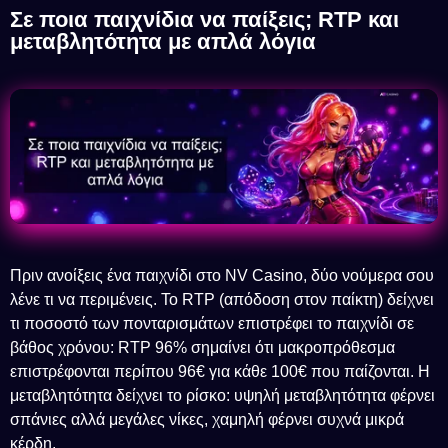
Σε ποια παιχνίδια να παίξεις; RTP και
μεταβλητότητα με απλά λόγια
Πριν ανοίξεις ένα παιχνίδι στο NV Casino, δύο νούμερα σου
λένε τι να περιμένεις. Το RTP (απόδοση στον παίκτη) δείχνει
τι ποσοστό των πονταρισμάτων επιστρέφει το παιχνίδι σε
βάθος χρόνου: RTP 96% σημαίνει ότι μακροπρόθεσμα
επιστρέφονται περίπου 96€ για κάθε 100€ που παίζονται. Η
μεταβλητότητα δείχνει το ρίσκο: υψηλή μεταβλητότητα φέρνει
σπάνιες αλλά μεγάλες νίκες, χαμηλή φέρνει συχνά μικρά
κέρδη.