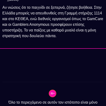
Αν νιώσεις ότι το παιχνίδι σε ξεπερνά, ζήτησε βοήθεια. Στην
Ελλάδα μπορείς να απευθυνθείς στη Γραμμή στήριξης 1114
και στο ΚΕΘΕΑ, ενώ διεθνείς οργανισμοί όπως το GamCare
και οι Gamblers Anonymous προσφέρουν επίσης
υποστήριξη. Το να παίζεις με καθαρό μυαλό είναι η μόνη
στρατηγική που δουλεύει πάντα.
21+
Όλο το περιεχόμενο σε αυτόν τον ιστότοπο είναι μόνο