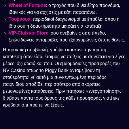
Wheel of Fortune
: ο τροχός που δίνει έξτρα προνόμια,
ιδανικός για να αρχίσεις με κάτι παραπάνω.
Τουρνουά
: περιοδικοί διαγωνισμοί με έπαθλα, όπου η
ίδια σου η δραστηριότητα μετράει για κατάταξη.
VIP-Club και Store
: όσο ανεβαίνεις σε επίπεδο,
ξεκλειδώνεις ανταμοιβές που εξαργυρώνεις όποτε θέλεις.
Η πρακτική συμβουλή: γράψου και κάνε την πρώτη
κατάθεση όταν είσαι έτοιμος να παίξεις με συνέπεια για λίγες
μέρες, όχι αραιά και πού. Οι εβδομαδιαίες προσφορές του
NV Casino όπως το Piggy Bank ανταμείβουν τη
σταθερότητα, γι' αυτό μια συγκεντρωμένη περίοδος
παιχνιδιού αποδίδει περισσότερο από σκόρπιες
μεμονωμένες καταθέσεις. Πριν πατήσεις «ενεργοποίηση»,
διάβασε πάντα τους όρους της κάθε προσφοράς, γιατί εκεί
κρύβεται ό,τι πρέπει να ξέρεις.