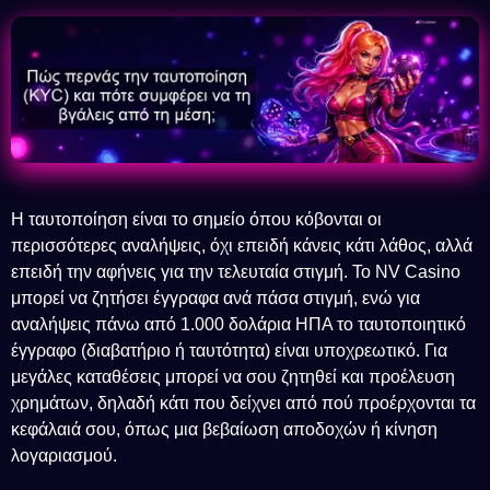
Η ταυτοποίηση είναι το σημείο όπου κόβονται οι
περισσότερες αναλήψεις, όχι επειδή κάνεις κάτι λάθος, αλλά
επειδή την αφήνεις για την τελευταία στιγμή. Το NV Casino
μπορεί να ζητήσει έγγραφα ανά πάσα στιγμή, ενώ για
αναλήψεις πάνω από 1.000 δολάρια ΗΠΑ το ταυτοποιητικό
έγγραφο (διαβατήριο ή ταυτότητα) είναι υποχρεωτικό. Για
μεγάλες καταθέσεις μπορεί να σου ζητηθεί και προέλευση
χρημάτων, δηλαδή κάτι που δείχνει από πού προέρχονται τα
κεφάλαιά σου, όπως μια βεβαίωση αποδοχών ή κίνηση
λογαριασμού.