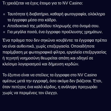
Τι χρειάζεται να έχεις έτοιμο για το NV Casino:
Ταυτότητα ή διαβατήριο, καθαρή φωτογραφία, ολόκληρο
το έγγραφο μέσα στο κάδρο.
Αποδεικτικό της μεθόδου πληρωμής στο όνομά σου.
Για μεγάλα ποσά, ένα έγγραφο προέλευσης χρημάτων.
Ένα πράγμα που δεν σηκώνει κουβέντα: τα έγγραφα πρέπει
να είναι αυθεντικά, χωρίς επεξεργασία. Οποιαδήποτε
παρέμβαση με φωτογραφικά φίλτρα, εργαλεία επεξεργασίας
ή τεχνητή νοημοσύνη θεωρείται απάτη και οδηγεί σε
κλείσιμο λογαριασμού και δήμευση κερδών.
Το έξυπνο είναι να στείλεις τα έγγραφα στο NV Casino
αμέσως μετά την εγγραφή, όσο ακόμα δεν βιάζεσαι. Έτσι,
όταν πετύχεις ένα καλό κέρδος, η ανάληψη προχωράει
χωρίς να περιμένεις τον έλεγχο.