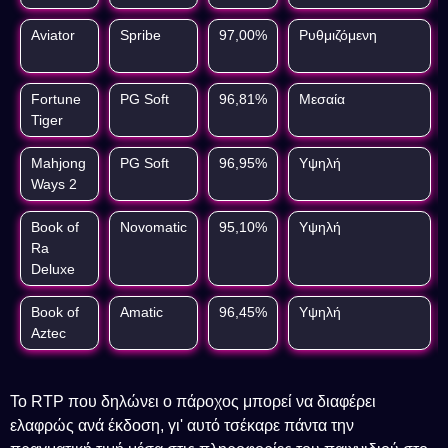
Aviator
Spribe
97,00%
Ρυθμιζόμενη
Fortune
PG Soft
96,81%
Μεσαία
Tiger
Mahjong
PG Soft
96,95%
Υψηλή
Ways 2
Book of
Novomatic
95,10%
Υψηλή
Ra
Deluxe
Book of
Amatic
96,45%
Υψηλή
Aztec
Το RTP που δηλώνει ο πάροχος μπορεί να διαφέρει
ελαφρώς ανά έκδοση, γι' αυτό τσέκαρε πάντα την