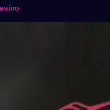
asino