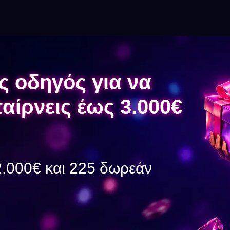
ς οδηγός για να
αίρνεις έως 3.000€
.000€ και 225 δωρεάν