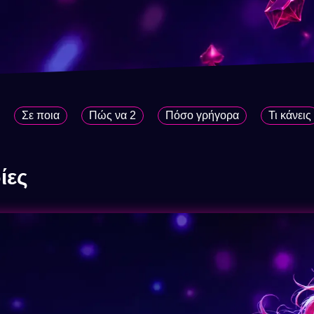
Σε ποια
Πώς να 2
Πόσο γρήγορα
Τι κάνεις
ίες