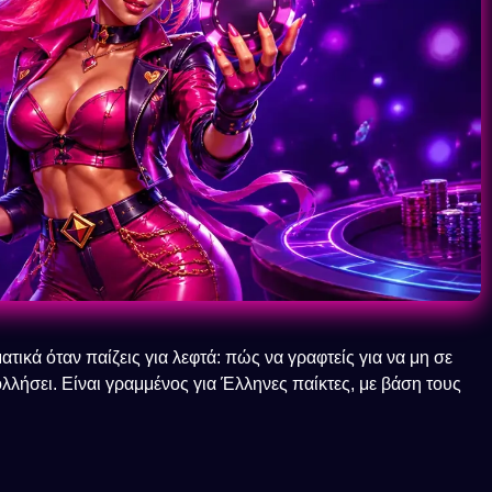
τικά όταν παίζεις για λεφτά: πώς να γραφτείς για να μη σε
ολλήσει. Είναι γραμμένος για Έλληνες παίκτες, με βάση τους