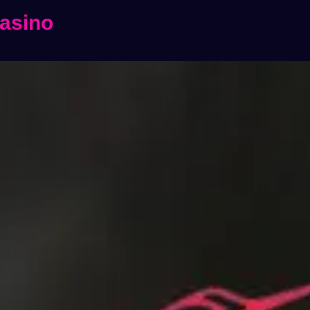
asino