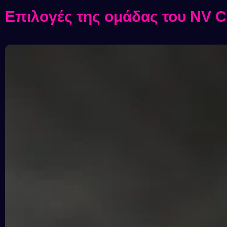
Επιλογές της ομάδας του NV C