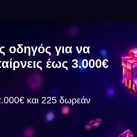
ς οδηγός για να
αίρνεις έως 3.000€
.000€ και 225 δωρεάν