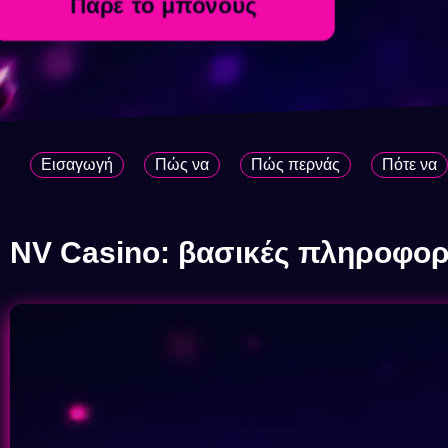
Πάρε το μπόνους
Εισαγωγή
Πώς να
Πώς περνάς
Πότε να
NV Casino: βασικές πληροφορ