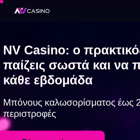
NV Casino: ο πρακτικό
παίζεις σωστά και να π
κάθε εβδομάδα
Μπόνους καλωσορίσματος έως 2
περιστροφές